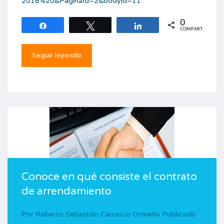
2018%20&PaginaId=2&bodyid=11
0
Compartir
Twittear
Compartir
COMPARTIR
Seguir leyendo
Conoce en qué consiste el contrato
de arrendamiento
Por
Roberto Sebastián Carrasco Ormeño
Publicado