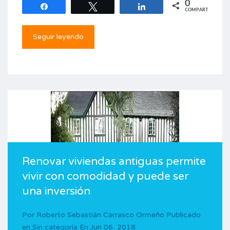
0
Compartir
Twittear
Compartir
COMPARTIR
Seguir leyendo
Renovar viviendas antiguas permite
vivir con comodidad y puede ser
una inversión
Por
Roberto Sebastián Carrasco Ormeño
Publicado
en
Sin categoría
En
Jun 06, 2018