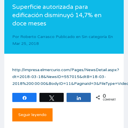
Superficie autorizada para
edificación disminuyó 14,7% en
doce meses
Por
Roberto Carrasco
Publicado en
Sin categoría
En
Mar 25, 2018
http://impresa.elmercurio.com/Pages/NewsDetail.aspx?
dt=2018-03-18&NewsID=557015&dtB=18-03-
2018%200:00:00&BodyID=11&PaginaId=3&FileType=Vide
0
Compartir
Twittear
Compartir
COMPARTIR
Seguir leyendo