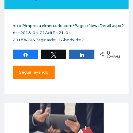
http://impresa.elmercurio.com/Pages/NewsDetail.aspx?
dt=2018-04-21&dtB=21-04-
2018%20&PaginaId=11&bodyid=2
0
Compartir
Twittear
Compartir
COMPARTIR
Seguir leyendo