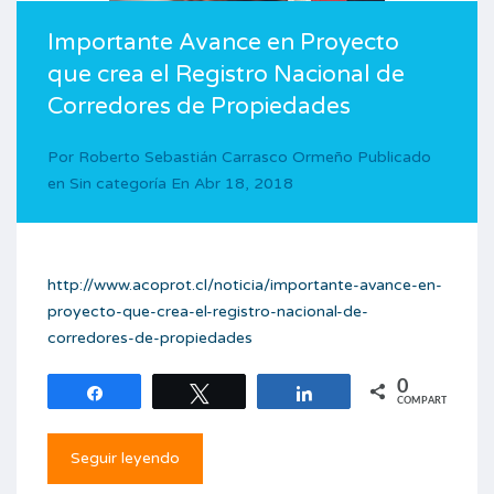
Importante Avance en Proyecto
que crea el Registro Nacional de
Corredores de Propiedades
Por
Roberto Sebastián Carrasco Ormeño
Publicado
en
Sin categoría
En
Abr 18, 2018
http://www.acoprot.cl/noticia/importante-avance-en-
proyecto-que-crea-el-registro-nacional-de-
corredores-de-propiedades
0
Compartir
Twittear
Compartir
COMPARTIR
Seguir leyendo