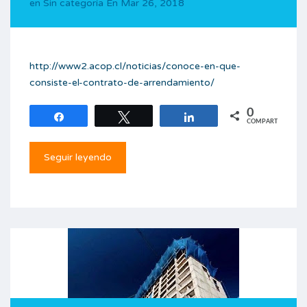
en
Sin categoría
En
Mar 26, 2018
http://www2.acop.cl/noticias/conoce-en-que-
consiste-el-contrato-de-arrendamiento/
0
Compartir
Twittear
Compartir
COMPARTIR
Seguir leyendo