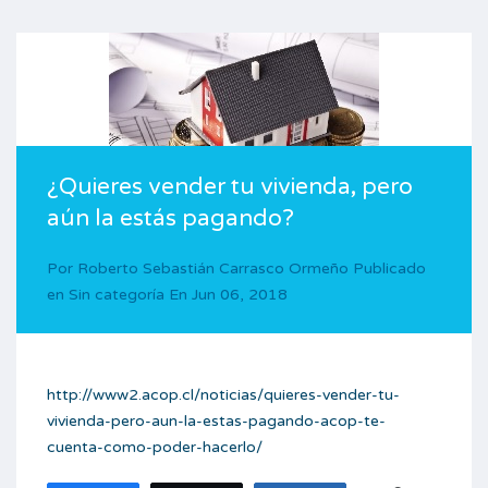
¿Quieres vender tu vivienda, pero
aún la estás pagando?
Por
Roberto Sebastián Carrasco Ormeño
Publicado
en
Sin categoría
En
Jun 06, 2018
http://www2.acop.cl/noticias/quieres-vender-tu-
vivienda-pero-aun-la-estas-pagando-acop-te-
cuenta-como-poder-hacerlo/