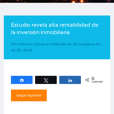
Estudio revela alta rentabilidad de
la inversión inmobiliaria
Por
Roberto Carrasco
Publicado en
Sin categoría
En
Jul 29, 2019
0
Compartir
Twittear
Compartir
COMPARTIR
Seguir leyendo