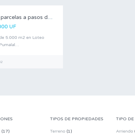
Hermosas parcelas a pasos de Temuco con…
000 UF
sde 5.000 m2 en Loteo
Pumalal…
2
IONES
TIPOS DE PROPIEDADES
TIPO DE
o
(17)
Terreno
(1)
Arriendo