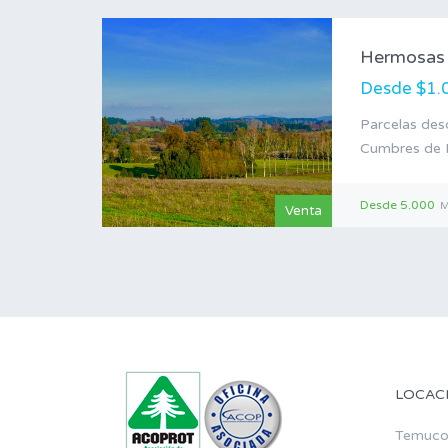
Desde $1.
Parcelas de
Cumbres de 
Desde 5.000
M
Venta
LOCAC
Temuc