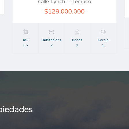
calle Lynch – Temuco
$129.000.000
m2
Habitacións
Baños
Garaje
65
2
2
1
piedades