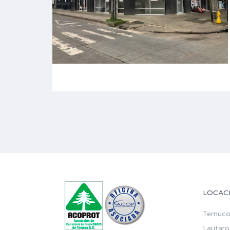
LOCAC
Temuc
Lautaro