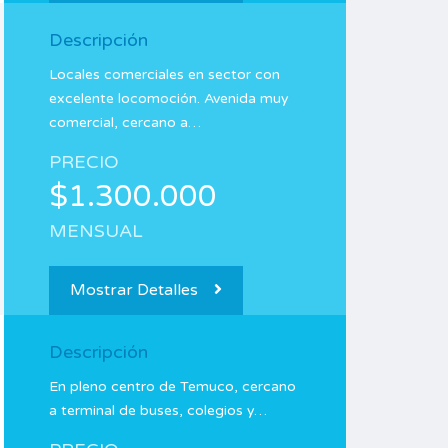
Descripción
Locales comerciales en sector con
excelente locomoción. Avenida muy
comercial, cercano a…
PRECIO
$1.300.000
MENSUAL
Mostrar Detalles
Descripción
En pleno centro de Temuco, cercano
a terminal de buses, colegios y…